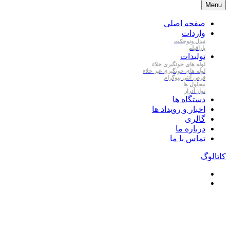
Menu
صفحه اصلی
واردات
نیدل
ونوجکت
پارافیلم
تولیدات
لوله
های
خونگیری
خلاء
لوله
های
خونگیری
غیر
خلاء
قرص
آنتی
بیوگرام
محلول
ها
نوار
ادرار
دستگاه ها
اخبار و رویداد ها
گالری
درباره ما
تماس با ما
کاتالوگ