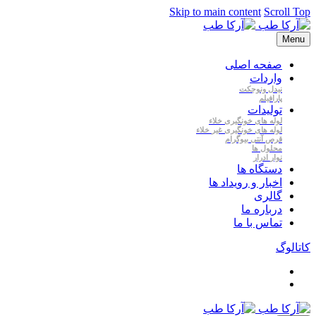
Skip to main content
Scroll Top
Menu
صفحه اصلی
واردات
نیدل
ونوجکت
پارافیلم
تولیدات
لوله
های
خونگیری
خلاء
لوله
های
خونگیری
غیر
خلاء
قرص
آنتی
بیوگرام
محلول
ها
نوار
ادرار
دستگاه ها
اخبار و رویداد ها
گالری
درباره ما
تماس با ما
کاتالوگ