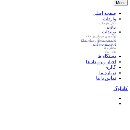
Menu
صفحه اصلی
واردات
نیدل
ونوجکت
پارافیلم
تولیدات
لوله
های
خونگیری
خلاء
لوله
های
خونگیری
غیر
خلاء
قرص
آنتی
بیوگرام
محلول
ها
نوار
ادرار
دستگاه ها
اخبار و رویداد ها
گالری
درباره ما
تماس با ما
کاتالوگ