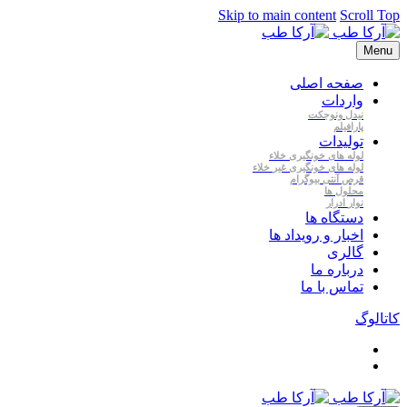
Skip to main content
Scroll Top
Menu
صفحه اصلی
واردات
نیدل
ونوجکت
پارافیلم
تولیدات
لوله
های
خونگیری
خلاء
لوله
های
خونگیری
غیر
خلاء
قرص
آنتی
بیوگرام
محلول
ها
نوار
ادرار
دستگاه ها
اخبار و رویداد ها
گالری
درباره ما
تماس با ما
کاتالوگ