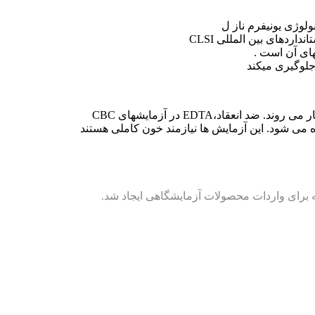
ولوژی یونیفرم ناز ل
اردھای بین المللی CLSI
ای آن است .
نعقاد،EDTA در آزمایشھای CBC
می شود. این آزمایش ھا نیازمند خون کاملی ھستند