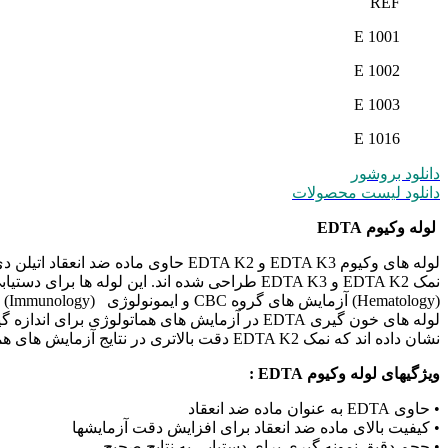
REF
E 1001
E 1002
E 1003
E 1016
دانلود بروشور
دانلود لیست محصولات
لوله وکیوم EDTA
لوله ھای وکیوم EDTA K3 و EDTA K2 حاوی ماده ضد انعقاد اتیلن دی آمین تترا استیک اسید (EDTA) ھستند و برای دو نوع
نمک EDTA K2 و EDTA K3 طراحی شده اند. این لوله ھا برای دستیابی به خون کامل در آزمایشھای ھماتولوژی
(Hematology) آزمایش ھای گروه CBC و ایمونولوژی (Immunology) استفاده می شوند.
لوله ھای خون گیری EDTA در آزمایش ھای ھماتولوژی برای اندازه گیری اجزای تشکیل دھنده خون به کار می روند. تحقیقات
نشان داده اند که نمک EDTA K2 دقت بالاتری در نتایج آزمایش ھای ھماتولوژی دارد.
ویژگیھای لوله وکیوم EDTA :
• حاوی EDTA به عنوان ماده ضد انعقاد
• کیفیت بالای ماده ضد انعقاد برای افزایش دقت آزمایشھا
• حجم دقیق نمونه گیری برای دستیابی به نتایج صحیح