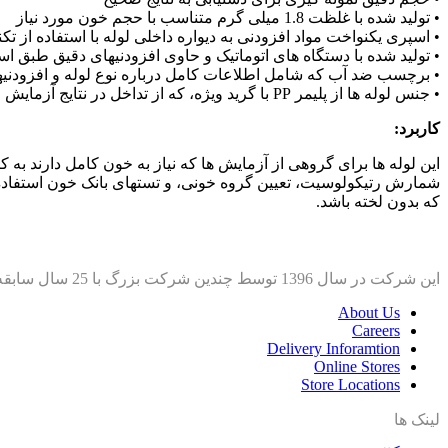
• تولید شده با غلظت 1.8 میلی گرم متناسب با حجم خون مورد نیاز
• اسپری یکنواخت مواد افزودنی به دیواره داخلی لوله با استفاده از تکن
• تولید شده با دستگاه ھای اتوماتیک و حاوی افزودنیھای دقیق طبق استاند
• برچسب ضد آب که شامل اطلاعات کامل درباره نوع لوله و افزودنیھ
• جنس لوله ھا از پلیمر PP با گرید ویژه، که از تداخل در نتایج آزمایش جلوگیری میکند
کاربرد:
این لوله ھا برای گروھی از آزمایش ھا که نیاز به خون کامل دارند به کار می روند. ضد ا
شمارش رتیکولوسیت، تعیین گروه خونی، و تستھای بانک خون استفاده 
که بدون لخته باشد.
این شرکت در سال 1396 توسط چندین شرکت بزرگ با 25 سال سابقه برای واردات محصولات آزمایشگاهی ایجاد شد.
About Us
Careers
Delivery Inforamtion
Online Stores
Store Locations
لینک ها