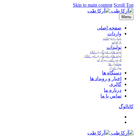
Skip to main content
Scroll Top
Menu
صفحه اصلی
واردات
نیدل
ونوجکت
پارافیلم
تولیدات
لوله
های
خونگیری
خلاء
لوله
های
خونگیری
غیر
خلاء
قرص
آنتی
بیوگرام
محلول
ها
نوار
ادرار
دستگاه ها
اخبار و رویداد ها
گالری
درباره ما
تماس با ما
کاتالوگ