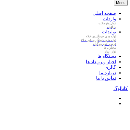
Menu
صفحه اصلی
واردات
نیدل
ونوجکت
پارافیلم
تولیدات
لوله
های
خونگیری
خلاء
لوله
های
خونگیری
غیر
خلاء
قرص
آنتی
بیوگرام
محلول
ها
نوار
ادرار
دستگاه ها
اخبار و رویداد ها
گالری
درباره ما
تماس با ما
کاتالوگ