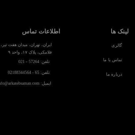
لینک ها
اطلاعات تماس
ایران، تهران، میدان هفت تیر،
گالری
فلامکی، پلاک ۱۷، واحد ۹
تماس با ما
تلفن: 57264 - 021
تلفن: 65 - 02188344564
درباره ما
ایمیل: info@arkatebsaman.com