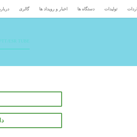
ردات
تولیدات
دستگاه ها
اخبار و رویداد ها
گالری
درباره
R TUBE
-PTT/ESR TUBE
دا