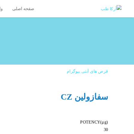
صفحه اصلی
وا
قرص های آنتی بیوگرام
سفازولین CZ
POTENCY(μg)
30