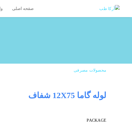
صفحه اصلی
وا
محصولات مصرفی
لوله گاما 12X75 شفاف
PACKAGE