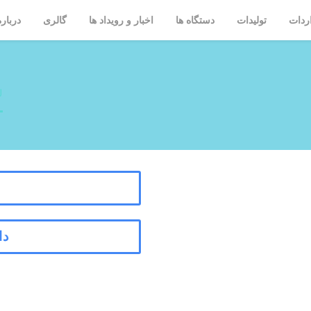
ردات
تولیدات
دستگاه ها
اخبار و رویداد ها
گالری
درباره
لوله گاما 2
لو
دا