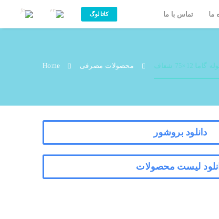
 ما
تماس با ما
کاتالوگ
1×75 شفاف
له گاما 12×75 شفاف
محصولات مصرفی
Home
دانلود بروشور
نلود لیست محصولات