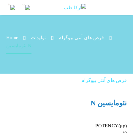
قرص های آنتی بیوگرام
تولیدات
Home
نئومایسین N
نئومایسین N
قرص های آنتی بیوگرام
نئومایسین N
POTENCY(μg)