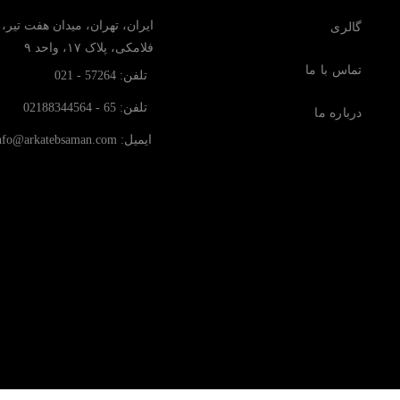
ایران، تهران، میدان هفت تیر،
گالری
فلامکی، پلاک ۱۷، واحد ۹
تماس با ما
تلفن: 57264 - 021
تلفن: 65 - 02188344564
درباره ما
ایمیل: info@arkatebsaman.com