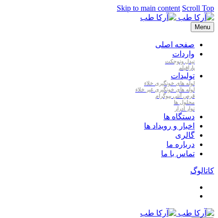
Skip to main content
Scroll Top
Menu
صفحه اصلی
واردات
نیدل
ونوجکت
پارافیلم
تولیدات
لوله
های
خونگیری
خلاء
لوله
های
خونگیری
غیر
خلاء
قرص
آنتی
بیوگرام
محلول
ها
نوار
ادرار
دستگاه ها
اخبار و رویداد ها
گالری
درباره ما
تماس با ما
کاتالوگ