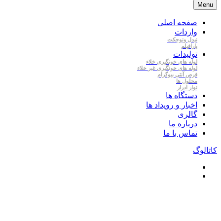
Menu
صفحه اصلی
واردات
نیدل
ونوجکت
پارافیلم
تولیدات
لوله
های
خونگیری
خلاء
لوله
های
خونگیری
غیر
خلاء
قرص
آنتی
بیوگرام
محلول
ها
نوار
ادرار
دستگاه ها
اخبار و رویداد ها
گالری
درباره ما
تماس با ما
کاتالوگ