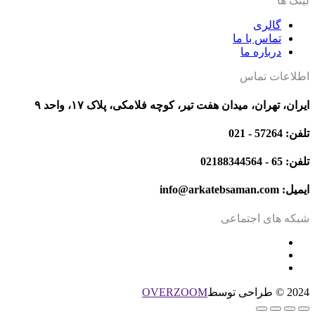
لینک ها
گالری
تماس با ما
درباره ما
اطلاعات تماس
ایران، تهران، میدان هفت تیر، کوچه فلامکی، پلاک ۱۷، واحد ۹
تلفن: 57264 - 021
تلفن: 65 - 02188344564
ایمیل: info@arkatebsaman.com
شبکه های اجتماعی
2024 © طراحی توسط
OVERZOOM