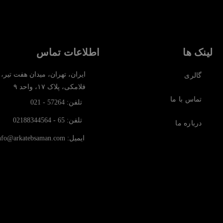
لینک ها
اطلاعات تماس
ایران، تهران، میدان هفت تیر،
گالری
فلامکی، پلاک ۱۷، واحد ۹
تماس با ما
تلفن: 57264 - 021
تلفن: 65 - 02188344564
درباره ما
ایمیل: info@arkatebsaman.com